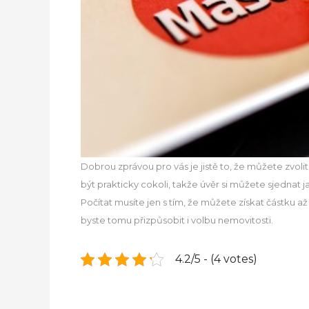
Dobrou zprávou pro vás je jistě to, že můžete zvol
být prakticky cokoli, takže úvěr si můžete sjednat 
Počítat musíte jen s tím, že můžete získat částku
byste tomu přizpůsobit i volbu nemovitosti.
4.2/5 - (4 votes)