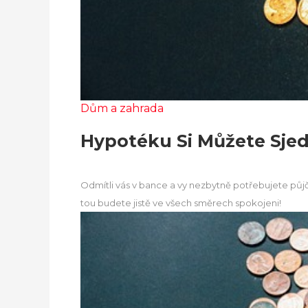
Dům a zahrada
Hypotéku Si Můžete Sje
Odmítli vás v bance a vy nezbytně potřebujete půj
tou budete jistě ve všech směrech spokojeni!