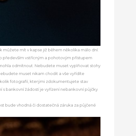
ak můžete mít v kapse již během několika málo dní.
dáno především vstřícným a pohotovým přístupem
s mohla odmítnout. Nebudete muset vyplňovat stohy
i nebudete muset nikam chodit a vše vyřídíte
kolik fotografií, kterými zdokumentujete stav
ní s bankovní žádostí je vyřízení nebankovní půjčky
tost bude vhodná či dostatečná záruka za půjčené