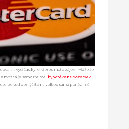
dovala s výší částky, o kterou máte zájem. Může to
ž, a možná je samozřejmě i
hypotéka na pozemek
.
proto pokud pomýšlíte na velkou sumu peněz, měli