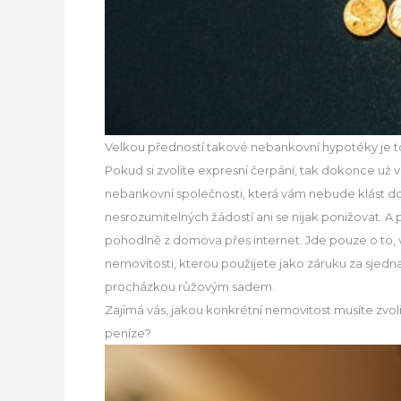
Velkou předností takové nebankovní hypotéky je to,
Pokud si zvolíte expresní čerpání, tak dokonce už
nebankovní společnosti, která vám nebude klást d
nesrozumitelných žádostí ani se nijak ponižovat. A 
pohodlně z domova přes internet. Jde pouze o to, vy
nemovitosti, kterou použijete jako záruku za sjedna
procházkou růžovým sadem.
Zajímá vás, jakou konkrétní nemovitost musíte zvo
peníze?