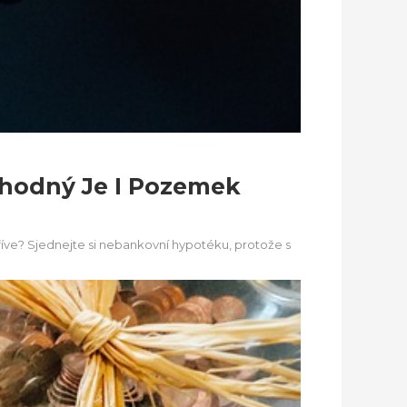
Vhodný Je I Pozemek
íve? Sjednejte si nebankovní hypotéku, protože s