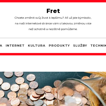
Fret
Chcete změnit svůj život k lepšímu? Ať už jste kýmkoliv,
na naší internetové stránce vám s takovou změnou více
než ochotně a nezištně pomůžeme.
A
INTERNET
KULTURA
PRODUKTY
SLUŽBY
TECHNI