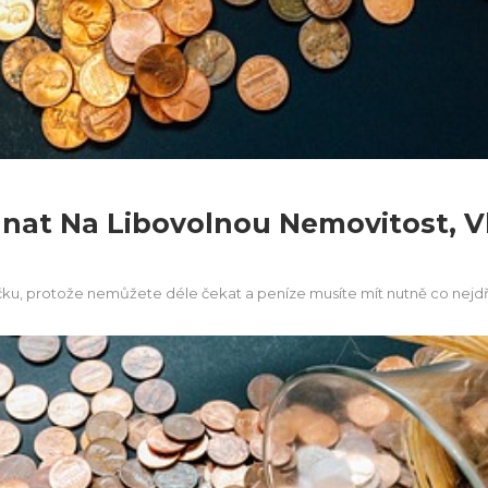
dnat Na Libovolnou Nemovitost, 
čku, protože nemůžete déle čekat a peníze musíte mít nutně co nejdř