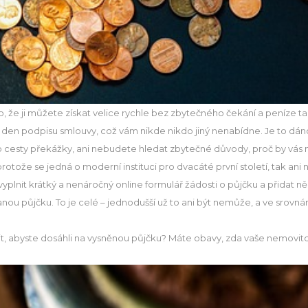
 že ji můžete získat velice rychle bez zbytečného čekání a peníze t
 v den podpisu smlouvy, což vám nikde nikdo jiný nenabídne. Je to 
o cesty překážky, ani nebudete hledat zbytečné důvody, proč by vá
protože se jedná o moderní instituci pro dvacáté první století, tak an
plnit krátký a nenáročný online formulář žádosti o půjčku a přidat ně
nou půjčku. To je celé – jednodušší už to ani být nemůže, a ve srovná
lit, abyste dosáhli na vysněnou půjčku? Máte obavy, zda vaše nemovi