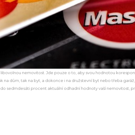
it libovolnou nemovitost. Jde pouze o to, aby svou hodnotou korespon
jak na dům, tak na byt, a dokonce i na družstevní byt nebo třeba gará
 až do sedmdesáti procent aktuální odhadní hodnoty vaší nemovitost, 