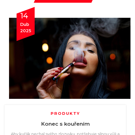
14
Dub
2025
PRODUKTY
Konec s kouřením
Aby kuřák nechal svého zlozvyku, potřebuje silnou vůli a