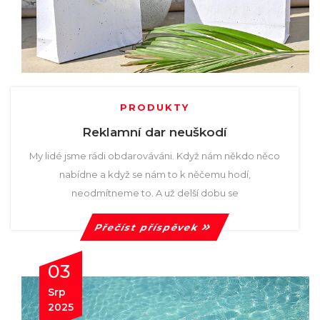
PRODUKTY
Reklamní dar neuškodí
My lidé jsme rádi obdarováváni. Když nám někdo něco
nabídne a když se nám to k něčemu hodí,
neodmítneme to. A už delší dobu se
Přečíst příspěvek
03
Srp
2025