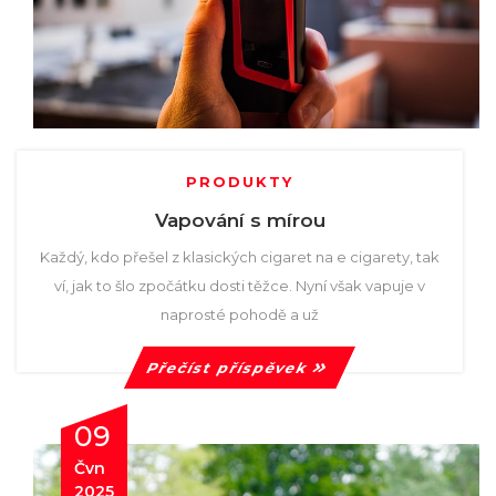
PRODUKTY
Vapování s mírou
Každý, kdo přešel z klasických cigaret na e cigarety, tak
ví, jak to šlo zpočátku dosti těžce. Nyní však vapuje v
naprosté pohodě a už
Přečíst příspěvek
09
Čvn
2025