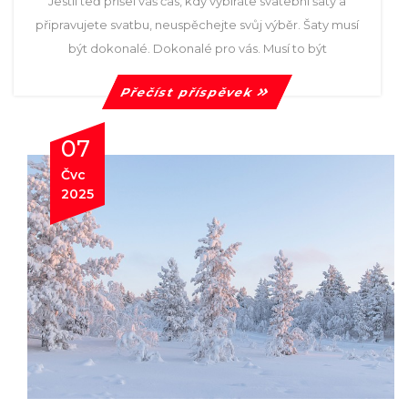
Jestli teď přišel váš čas, kdy vybíráte svatební šaty a
připravujete svatbu, neuspěchejte svůj výběr. Šaty musí
být dokonalé. Dokonalé pro vás. Musí to být
Přečíst příspěvek
07
Čvc
2025