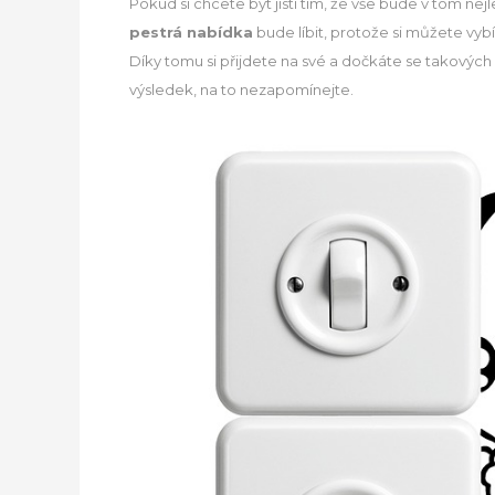
Pokud si chcete být jistí tím, že vše bude v tom ne
pestrá nabídka
bude líbit, protože si můžete vyb
Díky tomu si přijdete na své a dočkáte se takových
výsledek, na to nezapomínejte.