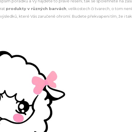
jlepším pořádku a Vy najdete to pravé řešení, tak se spolehněte na zá
írat
produkty v různých barvách
, velikostech či tvarech, o tom nen
 výsledků, které Vás zaručeně ohromí. Budete překvapeni tím, že i ta