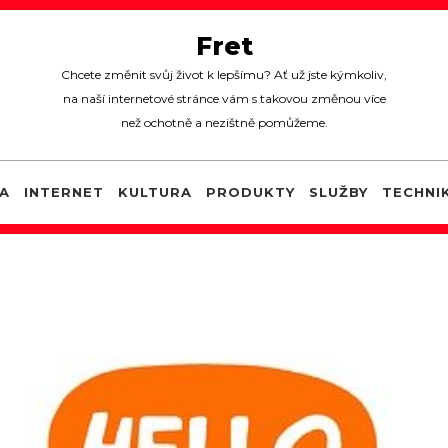
Fret
Chcete změnit svůj život k lepšímu? Ať už jste kýmkoliv,
na naší internetové stránce vám s takovou změnou více
než ochotně a nezištně pomůžeme.
A
INTERNET
KULTURA
PRODUKTY
SLUŽBY
TECHNI