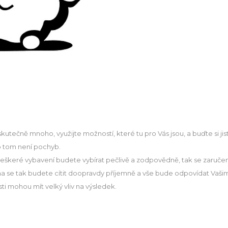
tečně mnoho, využijte možností, které tu pro Vás jsou, a buďte si jist
o tom není pochyb.
 veškeré vybavení budete vybírat pečlivě a zodpovědně, tak se zaruč
oma se tak budete cítit doopravdy příjemně a vše bude odpovídat Vaš
ti mohou mít velký vliv na výsledek.