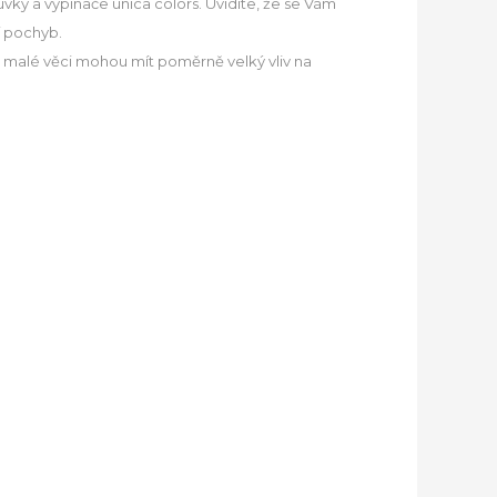
suvky a vypínače
unica colors
. Uvidíte, že se Vám
í pochyb.
k malé věci mohou mít poměrně velký vliv na