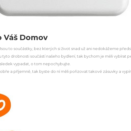
ro Váš Domov
ou to součástky, bez kterých si život snad už ani nedokážeme předsta
u tyto drobnosti součástí našeho bydlení, tak bychom je měli vybírat 
 výsledek vypadat, o tom nepochybujte.
bře a příjemně, tak byste do ní měli pořizovat takové zásuvky a vypí