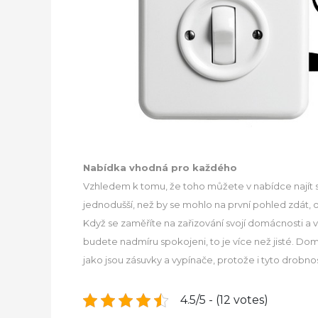
Nabídka vhodná pro každého
Vzhledem k tomu, že toho můžete v nabídce najít sku
jednodušší, než by se mohlo na první pohled zdát, 
Když se zaměříte na zařizování svojí domácnosti a
budete nadmíru spokojeni, to je více než jisté. D
jako jsou zásuvky a vypínače, protože i tyto drobnos
4.5/5 - (12 votes)