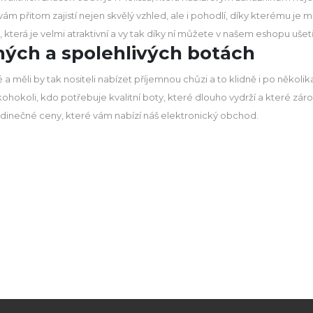
avám přitom zajistí nejen skvělý vzhled, ale i pohodlí, díky kterému je 
 která je velmi atraktivní a vy tak díky ní můžete v našem eshopu ušet
ých a spolehlivých botách
é a měli by tak nositeli nabízet příjemnou chůzi a to klidně i po něko
hokoli, kdo potřebuje kvalitní boty, které dlouho vydrží a které zárov
dinečné ceny, které vám nabízí náš elektronický obchod.