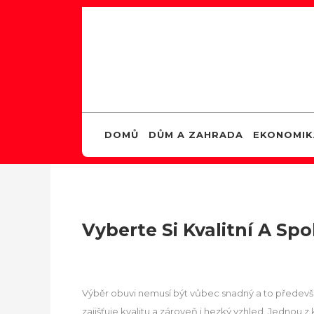
DOMŮ
DŮM A ZAHRADA
EKONOMIK
Vyberte Si Kvalitní A Spo
Výběr obuvi nemusí být vůbec snadný a to předevší
zajišťuje kvalitu a zároveň i hezký vzhled. Jednou z 