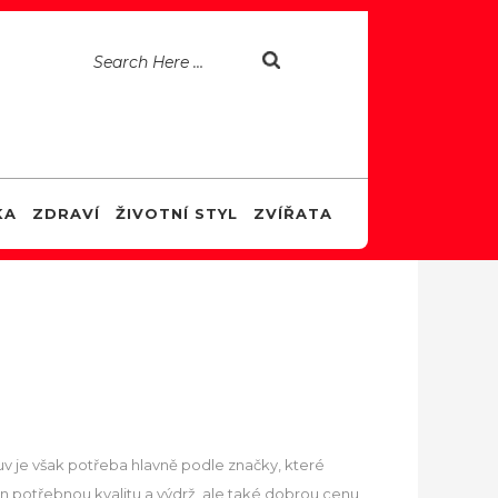
KA
ZDRAVÍ
ŽIVOTNÍ STYL
ZVÍŘATA
v je však potřeba hlavně podle značky, které
n potřebnou kvalitu a výdrž, ale také dobrou cenu,