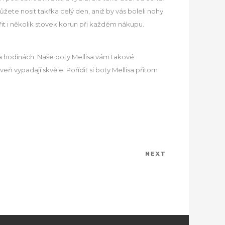
můžete nosit takřka celý den, aniž by vás boleli nohy.
řit i několik stovek korun při každém nákupu.
lika hodinách. Naše boty Mellisa vám takové
eň vypadají skvěle. Pořídit si boty Mellisa přitom
NEXT
Next
Post