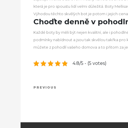
která je pro spoustu lidí velmi důležitá. Boty Mellis
Výhodou těchto skvělých bot je potom i jejich cena,
Choďte denně v pohodln
Každé boty by měli být nejen kvalitní, ale i pohodln
podmínky nabídnout a jsou tak skvělou takřka pro ko
můžete z pohodlí vašeho domova a to přitom za je
4.8/5 - (5 votes)
Previous
PREVIOUS
Post