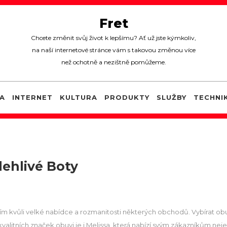
Fret
Chcete změnit svůj život k lepšímu? Ať už jste kýmkoliv,
na naší internetové stránce vám s takovou změnou více
než ochotně a nezištně pomůžeme.
A
INTERNET
KULTURA
PRODUKTY
SLUŽBY
TECHNI
lehlivé Boty
m kvůli velké nabídce a rozmanitosti některých obchodů. Vybírat obu
kvalitních značek obuvi je i
Melissa
, která nabízí svým zákazníkům neje