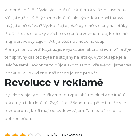
Vhodné umístění fyzických letáků je klíčem k vašemu úspěchu.
Měli jste již zajištěný roznos letáků, ale výsledek nebyl takový,
jaký jste očekávali? Vyzkoušejte ještě bytelné stojany na letáky.
Proč? Protože letáky z těchto stojanů si vezmou lidé, kteří o ně
mají opravdový zájem. A ti již většinou něco nakoupí.
Přemýšlíte, co teď, když už jste vyzkoušeli skoro všechno? Teď je
ten správný čas pro bytelné stojany na letáky. Vyzkoušejte je a
uvidíte sami. Dokonce to půjde skoro samo. Přesvědčili jsme vás
k nákupu? Pokud ano, náš eshop je zde pro vás.
Revoluce v reklamě
Bytelné stojany na letáky
mohou způsobit revoluci v pojímání
reklamy a tisku letáků. Zvyšují totiž šanci na úspěch tím, že si je
rozeberou ti, kteří mají opravdový zájem. Tam padá zrno na
dobrou půdu.
3.3/5 - (3 votes)