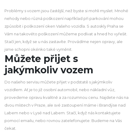
Problémy s vozem jsou častější, než byste si mohli myslet. Mnohé
nehody nebo různá poškození například při parkování mohou
způsobit i poškození oken Vašeho vozidla. S
autoskly Praha
se
Vám na takovéto poškození můžeme podívat a hned ho vyřešit.
Stačí jen, když se u nás zastavíte. Provádíme nejen opravy, ale
jsme schopni okénko také vyměnit.
Můžete přijet s
jakýmkoliv vozem
Do našeho servisu můžete přijet v podstatě s jakýmkoliv
vozidlem. Ať je to již osobní automobil, nebo nákladní vůz,
provedeme opravu kvalitně a za rozumnou cenu. Najdete nás na
dvou místech v Praze, ale své zastoupení máme i Brandýse nad
Labem nebo v Lysé nad Labem. Stačí, když nás kontaktujete
pomocí emailu, nebo rovnou zatelefonujete. Budeme na Vás
čekat.